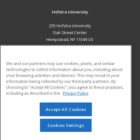
Hofstra University
255 Hofstra University
Oak Street Center
Hempstead, NY 11549 US
MAIN CONTENT
Career Training
We and our partners may use cookies, pixels, and similar
technologies to collect information about you, including about
ADDITIONAL RESOURCES
your browsing activities and devices. This may result in your
information being collected by our third-party partners. By
Military
Student Blog
choosing to "Accept All Cookies", you agree to these practices,
Financial Assistance
including as described in the
Privacy Policy
Help
Accept All Cookies
© 2026 ed2go, a division of Cengage Learning. All rights
reserved. The material on this site cannot be reproduced or
redistributed unless you have obtained prior written
Cookies Settings
permission from Cengage Learning.
Privacy Policy