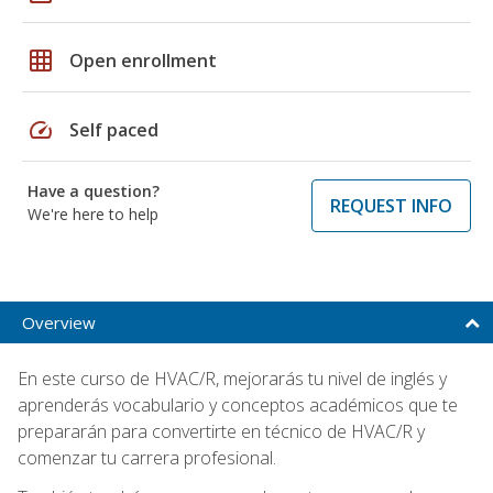
grid_on
Open enrollment
speed
Self paced
Have a question?
REQUEST INFO
We're here to help
Overview
En este curso de HVAC/R, mejorarás tu nivel de inglés y
aprenderás vocabulario y conceptos académicos que te
prepararán para convertirte en técnico de HVAC/R y
comenzar tu carrera profesional.