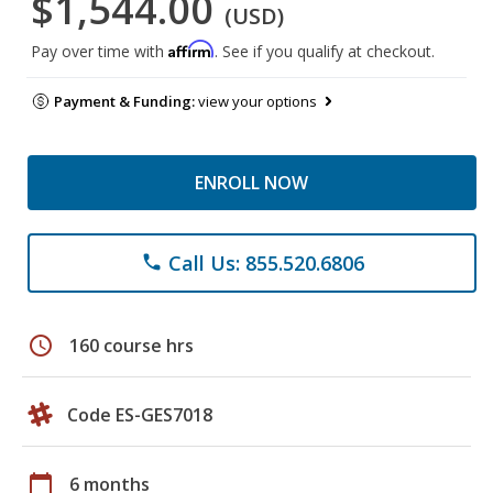
$1,544.00
(USD)
Affirm
Pay over time with
. See if you qualify at checkout.
Payment & Funding:
view your options
ENROLL NOW
Call Us: 855.520.6806
phone
schedule
160 course hrs
Code ES-GES7018
calendar_today
6 months