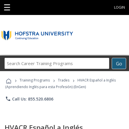
☰
LOGIN
Search
Go
Career
Training
›
›
›
Programs
Training Programs
Trades
HVACR Español a Inglés
(Aprendiendo Inglés para esta Profesión) (EnGen)
phone
Call Us: 855.520.6806
HVACR Español a Inglés