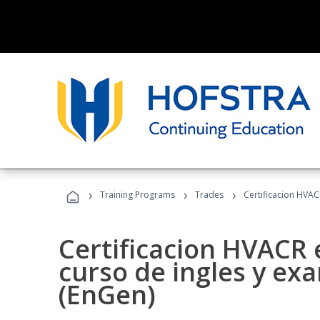
›
›
›
Training Programs
Trades
Certificacion HVAC
Certificacion HVACR 
curso de ingles y ex
(EnGen)