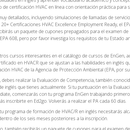
de certificación HVAC en línea con orientación práctica para se
uy detallados, incluyendo simulaciones de llamadas de servicio
 20+ Certificaciones HVAC Excellence Employment Ready, el EPA 
recibirás un paquete de cupones prepagados para el examen de
EPA 608, pero por favor investiga los requisitos de tu Estado a
ros cursos interesantes en el catálogo de cursos de EnGen, 
ificado en HVACR que se ajustan a las habilidades en inglés q
cación HVAC de la Agencia de Protección Ambiental (EPA, por sus 
debes realizar la Evaluación de Competencia, también conocida
 de inglés que tienes actualmente. Si tu puntuación en la Evalu
diate, comenzarás con tu programa EnGen trabajando primero e
ás inscribirte en Ed2go. Volverás a realizar el PA cada 60 días.
 programa de formación de HVAC/R en inglés necesitarás alcan
ntro de los seis meses posteriores a la inscripción.
d2go, también recibirás un paquete de cupones para el examen d