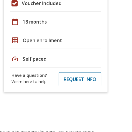
Voucher included
calendar_today
18 months
grid_on
Open enrollment
speed
Self paced
Have a question?
REQUEST INFO
We're here to help
ptos que te prepararán para una carrera como