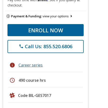
checkout.
Payment & Funding:
view your options
ENROLL NOW
Call Us: 855.520.6806
phone
info
Career series
schedule
490 course hrs
Code BIL-GES7017