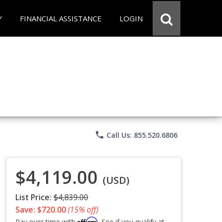
Y
FINANCIAL ASSISTANCE
LOGIN
phone
Call Us: 855.520.6806
$4,119.00
(USD)
List Price:
$4,839.00
Save: $720.00
(15% off)
Affirm
Pay over time with
. See if you qualify at