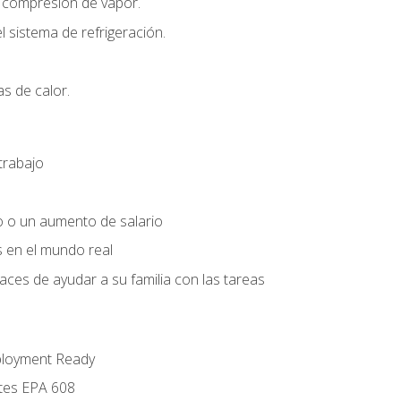
r compresión de vapor.
l sistema de refrigeración.
s de calor.
trabajo
o o un aumento de salario
s en el mundo real
es de ayudar a su familia con las tareas
ployment Ready
ntes EPA 608