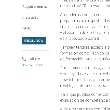
técnico HVACR en este curso 
Requirements
Aprenderás con materiales m
Instructor
prepararás para aprobar las
final de tu curso. También 
FAQs
y el examen de Certificación 
es el adecuado para ti.
ENROLL NOW
También tendrás acceso a ot
formación como Técnico Cert
de formación para la certifi
phone
Call Us:
855.520.6806
Para comenzar tu programa, 
y nos ayuda a saber el nivel
Low Intermediate, o Interme
nivel High Intermediate, podr
Para que puedas comenzar tu
evaluación de competencia de
Al finalizar el curso con E