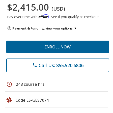
$2,415.00
(USD)
Affirm
Pay over time with
. See if you qualify at checkout.
Payment & Funding:
view your options
ENROLL NOW
Call Us: 855.520.6806
phone
schedule
248 course hrs
Code ES-GES7074