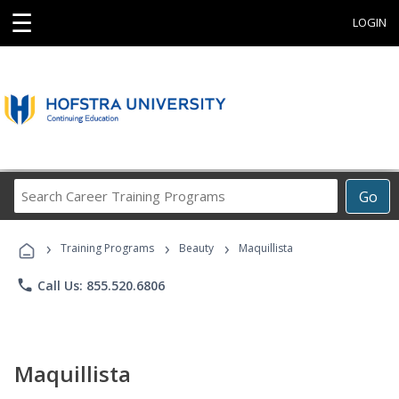
☰
LOGIN
Search
Go
Career
Training
›
›
›
Programs
Training Programs
Beauty
Maquillista
phone
Call Us: 855.520.6806
Maquillista