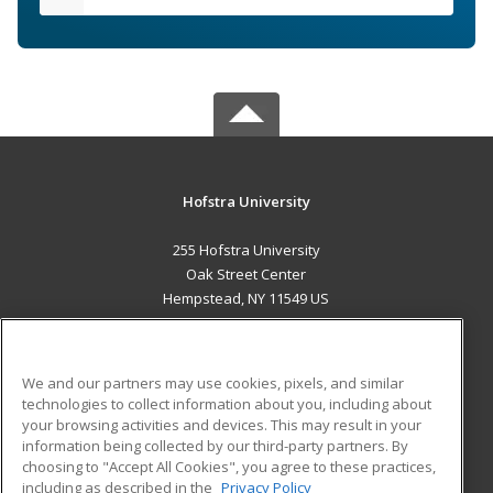
Hofstra University
255 Hofstra University
Oak Street Center
Hempstead, NY 11549 US
MAIN CONTENT
Career Training
We and our partners may use cookies, pixels, and similar
technologies to collect information about you, including about
ADDITIONAL RESOURCES
your browsing activities and devices. This may result in your
information being collected by our third-party partners. By
Military
Student Blog
choosing to "Accept All Cookies", you agree to these practices,
Financial Assistance
including as described in the
Privacy Policy