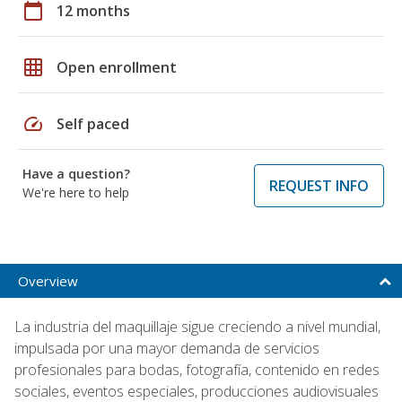
calendar_today
12 months
grid_on
Open enrollment
speed
Self paced
Have a question?
REQUEST INFO
We're here to help
Overview
La industria del maquillaje sigue creciendo a nivel mundial,
impulsada por una mayor demanda de servicios
profesionales para bodas, fotografía, contenido en redes
sociales, eventos especiales, producciones audiovisuales