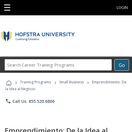
☰
LOGIN
Search
Go
Career
Training
›
›
›
Programs
Training Programs
Small Business
Emprendimiento: De
la Idea al Negocio
phone
Call Us: 855.520.6806
Emprendimiento: De la Idea al