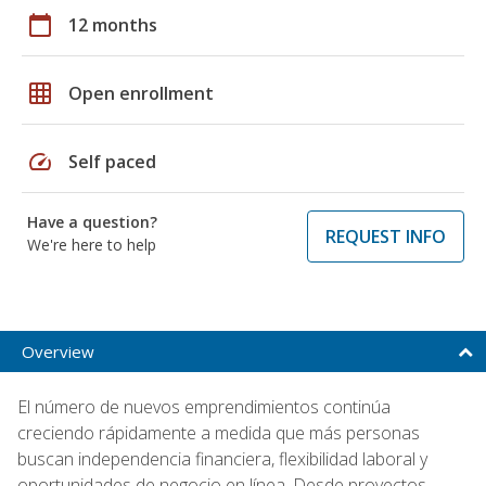
calendar_today
12 months
grid_on
Open enrollment
speed
Self paced
Have a question?
REQUEST INFO
We're here to help
Overview
El número de nuevos emprendimientos continúa
creciendo rápidamente a medida que más personas
buscan independencia financiera, flexibilidad laboral y
oportunidades de negocio en línea. Desde proyectos