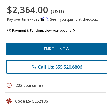
$2,364.00
(USD)
Affirm
Pay over time with
. See if you qualify at checkout.
Payment & Funding:
view your options
ENROLL NOW
Call Us: 855.520.6806
phone
schedule
222 course hrs
Code ES-GES2186